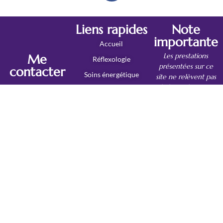
Liens rapides
Note
importante
Accueil
Les prestations
Me
Réflexologie
présentées sur ce
contacter
Soins énergétique
site ne relèvent pas
de la médecine et
sylvie.geldron@orange.fr
Comment choisir ma
ne doivent pas se
prestation?
substituer à un
06 74 85 38 00
Le blog
traitement ou à un
suivi médical.
30 Impasse des
Ma bibliothèque
Arômes
Contact
35310 Bréal-
sous-Montfort
©2026 sylvie-geldron-reflexologue.fr | Tous droits réservés |
Mentions Légales
|
Site créé et géré par
Toledid