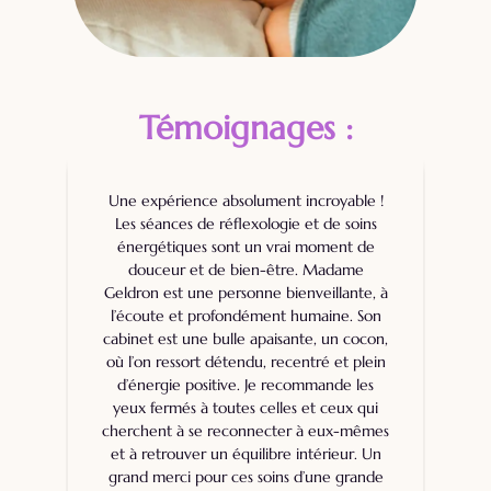
Témoignages :
c
Une expérience absolument incroyable !
Je
Les séances de réflexologie et de soins
vec
énergétiques sont un vrai moment de
l’
-
douceur et de bien-être. Madame
l’
Geldron est une personne bienveillante, à
le
l’écoute et profondément humaine. Son
cabinet est une bulle apaisante, un cocon,
si
ne
où l’on ressort détendu, recentré et plein
d’énergie positive. Je recommande les
yeux fermés à toutes celles et ceux qui
cherchent à se reconnecter à eux-mêmes
et à retrouver un équilibre intérieur. Un
grand merci pour ces soins d’une grande