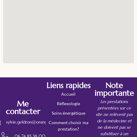
Contactez Sylvie Geldron, Réflexologue à Bréal-sous-Montfort
Liens rapides
Note
importante
Accueil
Les prestations
Me
Réflexologie
présentées sur ce
contacter
Soins énergétique
site ne relèvent pas
de la médecine et
sylvie.geldron@orange.fr
Comment choisir ma
ne doivent pas se
prestation?
substituer à un
06 74 85 38 00